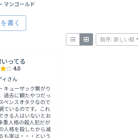
・マンゴールド
ミを書く
順序: 新しい順
線いってる
4.0
ディさん
・キューザック繋がり
。過去に観たやつだっ
スペンスオタクなので
観ているのです。これ
できる人はいないとお
多重人格の殺人犯だが
の人格を殺したから減
るも実は・・・という