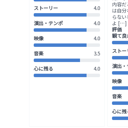
内容だ
ストーリー
4.0
は自分
らない
演出・テンポ
4.0
よ […]
評価
観て良
映像
4.0
ストー
音楽
3.5
演出・
心に残る
4.0
映像
音楽
心に残