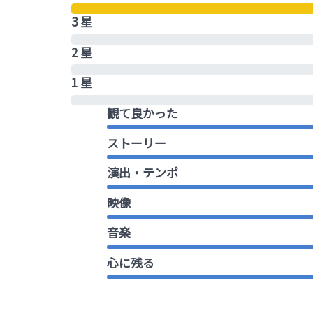
3 星
2 星
1 星
観て良かった
ストーリー
演出・テンポ
映像
音楽
心に残る