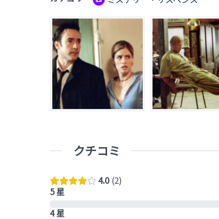
クチコミ
4.0
2
5 星
4 星