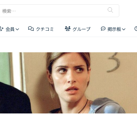
検
索:
会員
クチコミ
グループ
掲示板
リーダーボード