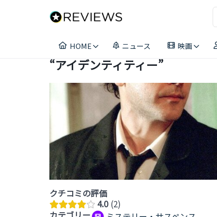
コ
ン
テ
ン
HOME
ニュース
映画
ツ
へ
“アイデンティティー”
ス
キ
ッ
プ
クチコミの評価
4.0
2
カテゴリー
ミステリー・サスペンス