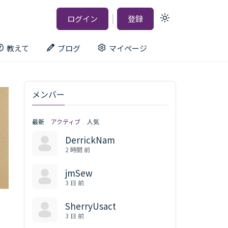
|
ログイン
登録
Light
mode
(click
to
教えて
ブログ
マイページ
switch
to
dark)
メンバー
最新
アクティブ
人気
DerrickNam
2 時間 前
jmSew
3 日 前
SherryUsact
3 日 前