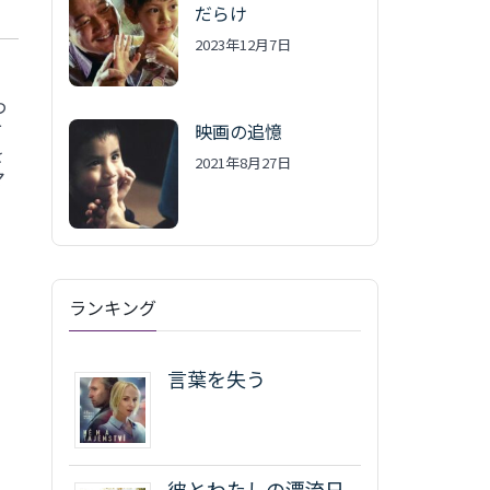
だらけ
2023年12月7日
わ
方
映画の追憶
を
2021年8月27日
マ
ランキング
言葉を失う
彼とわたしの漂流日