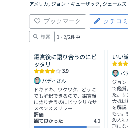
アメリカ
,
ジョン・キューザック
,
ジェームズ
ブックマーク
クチコ
1 - 2/2件中
検索
鑑賞後に語り合うのにピ
いい
ッタリ
3.9
バ
バディさん
ジョン
で鑑賞
ドキドキ、ワクワク、どうに
た。サ
でも解釈できるので、鑑賞後
大抵は
に語り合うのにピッタリなサ
を解説
スペンススリラー
もう。
評価
殺人犯
観て良かった
4.0
刑にな