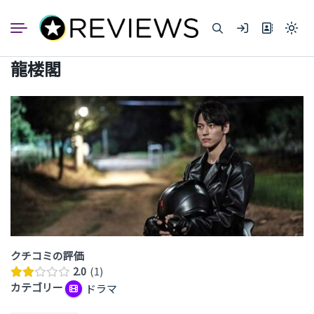
コ
ン
Light
テ
mode
ン
(click
龍楼閣
to
ツ
switc
へ
to
dark)
ス
キ
ッ
プ
クチコミの評価
2.0
1
カテゴリー
ドラマ