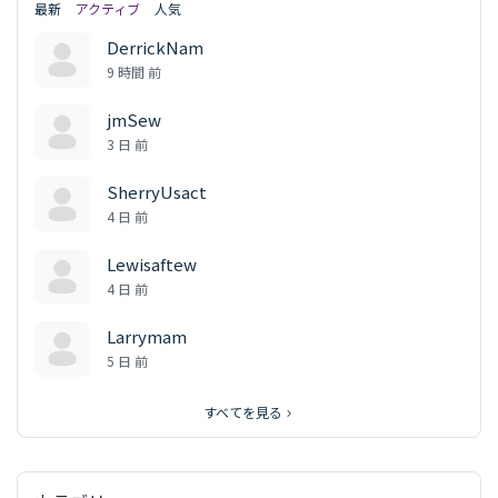
最新
アクティブ
人気
DerrickNam
9 時間 前
jmSew
3 日 前
SherryUsact
4 日 前
Lewisaftew
4 日 前
Larrymam
5 日 前
すべてを見る