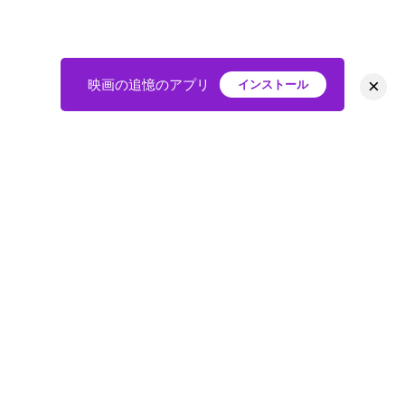
×
映画の追憶のアプリ
インストール
HOME
映画
会員
アバター
教えて
ニュース
グループ
掲示板