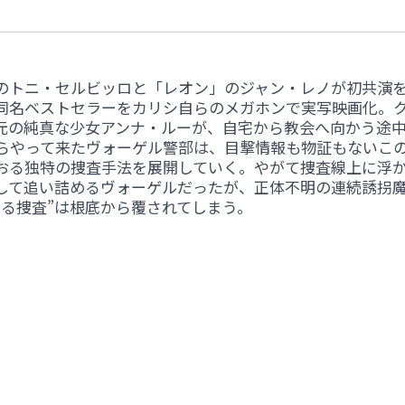
のトニ・セルビッロと「レオン」のジャン・レノが初共演
同名ベストセラーをカリシ自らのメガホンで実写映画化。
元の純真な少女アンナ・ルーが、自宅から教会へ向かう途
らやって来たヴォーゲル警部は、目撃情報も物証もないこ
おる独特の捜査手法を展開していく。やがて捜査線上に浮
して追い詰めるヴォーゲルだったが、正体不明の連続誘拐
る捜査”は根底から覆されてしまう。