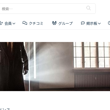
検
索:
会員
クチコミ
グループ
掲示板
リーダーボード
ペンス