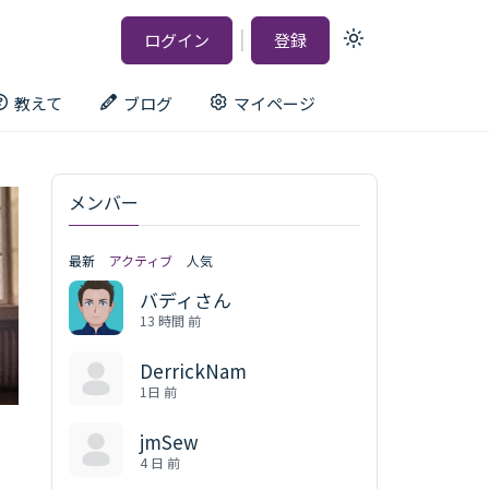
|
ログイン
登録
Light
mode
(click
to
教えて
ブログ
マイページ
switch
to
dark)
メンバー
最新
アクティブ
人気
バディさん
13 時間 前
DerrickNam
1日 前
jmSew
4 日 前