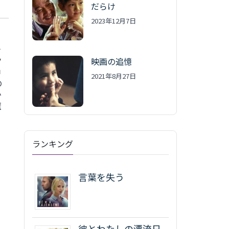
だらけ
2023年12月7日
を
ク
映画の追憶
中
2021年8月27日
の
か
魔
ランキング
言葉を失う
彼とわたしの漂流日