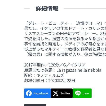
詳細情報
「グレート・ビューティー 追憶のローマ」
果たし、イタリアの作家ドナート・カリシの
リスマスシーズンの田舎町アヴェショー。地
で姿を消した。捜査の指揮を執るため都会か
事件を誘拐と断定し、メディアの好奇心をあ
び上がったマルティーニ教授を容疑者と見な
「霧の男」に関する情報が入り、彼の“完璧な
2017年製作／128分／G／イタリア
原題または英題：La ragazza nella nebbia
配給：キノフィルムズ
劇場公開日：2020年2月28日
Facebook
Twitter
Line