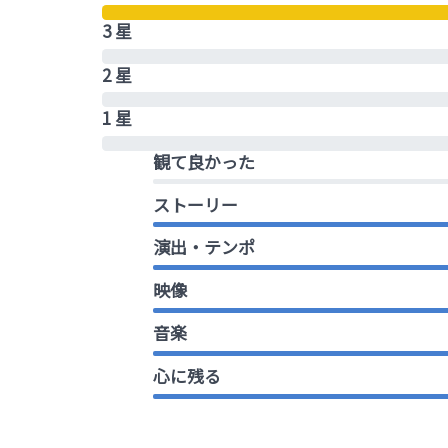
3 星
2 星
1 星
観て良かった
ストーリー
演出・テンポ
映像
音楽
心に残る