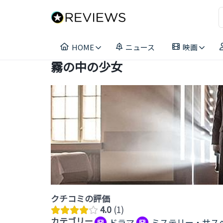
コ
ン
テ
ン
HOME
ニュース
映画
ツ
へ
霧の中の少女
ス
キ
ッ
プ
クチコミの評価
4.0
1
カテゴリー
ドラマ
ミステリー・サス