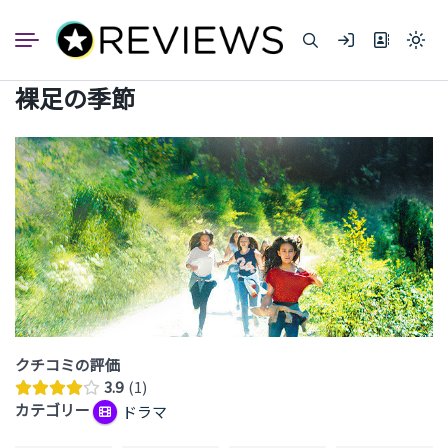
コ
ン
Light
テ
mode
ン
(click
裸足の季節
to
ツ
switc
へ
to
dark)
ス
キ
ッ
プ
クチコミの評価
3.9
1
カテゴリー
ドラマ