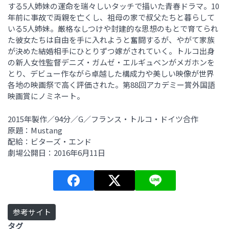
する5人姉妹の運命を瑞々しいタッチで描いた青春ドラマ。10
年前に事故で両親を亡くし、祖母の家で叔父たちと暮らして
いる5人姉妹。厳格なしつけや封建的な思想のもとで育てられ
た彼女たちは自由を手に入れようと奮闘するが、やがて家族
が決めた結婚相手にひとりずつ嫁がされていく。トルコ出身
の新人女性監督デニズ・ガムゼ・エルギュベンがメガホンを
とり、デビュー作ながら卓越した構成力や美しい映像が世界
各地の映画祭で高く評価された。第88回アカデミー賞外国語
映画賞にノミネート。
2015年製作／94分／G／フランス・トルコ・ドイツ合作
原題：Mustang
配給：ビターズ・エンド
劇場公開日：2016年6月11日
参考サイト
タグ