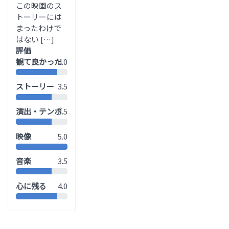
この映画のス
トーリーには
まったわけで
はない […]
評価
観て良かった
4.0
ストーリー
3.5
演出・テンポ
3.5
映像
5.0
音楽
3.5
心に残る
4.0