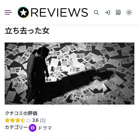
コ
ン
Light
テ
mode
ン
(click
立ち去った女
to
ツ
switc
へ
to
dark)
ス
キ
ッ
プ
クチコミの評価
3.6
1
カテゴリー
ドラマ