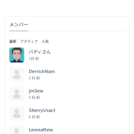
メンバー
最新
アクティブ
人気
バディさん
1日 前
DerrickNam
2 日 前
jmSew
5 日 前
SherryUsact
6 日 前
Lewisaftew