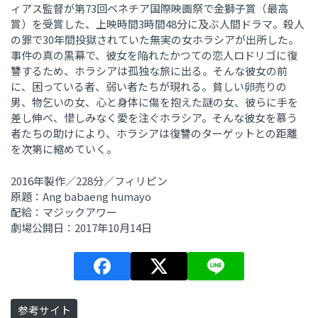
ィアス監督が第73回ベネチア国際映画祭で金獅子賞（最高
賞）を受賞した、上映時間3時間48分に及ぶ人間ドラマ。殺人
の罪で30年間投獄されていた無実の女ホラシアが出所した。
事件の真の黒幕で、彼女を陥れたかつての恋人ロドリゴに復
讐するため、ホラシアは孤独な旅に出る。そんな彼女の前
に、困っている者、弱い者たちが現れる。貧しい卵売りの
男、物乞いの女、心と身体に傷を抱えた謎の女、彼らに手を
差し伸べ、惜しみなく愛を注ぐホラシア。そんな彼女を慕う
者たちの助けにより、ホラシアは復讐のターゲットとの距離
を次第に縮めていく。
2016年製作／228分／フィリピン
原題：Ang babaeng humayo
配給：マジックアワー
劇場公開日：2017年10月14日
参考サイト