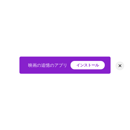
×
映画の追憶のアプリ
インストール
HOME
映画
会員
アバター