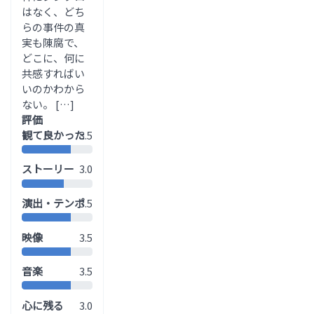
はなく、どち
らの事件の真
実も陳腐で、
どこに、何に
共感すればい
いのかわから
ない。 […]
評価
観て良かった
3.5
ストーリー
3.0
演出・テンポ
3.5
映像
3.5
音楽
3.5
心に残る
3.0