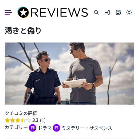
コ
ン
Light
テ
mode
ン
(click
渇きと偽り
to
ツ
switc
へ
to
dark)
ス
キ
ッ
プ
クチコミの評価
3.3
1
カテゴリー
ドラマ
ミステリー・サスペンス