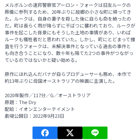
メルボルンの連邦警察官アーロン・フォークは旧友ルークの
葬儀に参列するため、20年ぶりに故郷の小さな町に帰ってき
た。ルークは、自身の妻子を殺した後に自らも命を絶ったの
だ。町は長らく雨が降らずに干ばつに襲われており、ルークが
事件を起こした背景にもそうした土地の事情があり、いわば
ルークも犠牲者だと思われていた。しかし、町にとどまって捜
査を行うフォークは、未解決事件となっている過去の事件と
も向き合うことになり、数十年も隔てた2つの事件がつながっ
ているのではないかと疑い始める。
原作にほれ込んだバナが自らプロデューサーも務め、本作で
約13年ぶりに母国オーストラリアの映画に主演した。
2020年製作／117分／G／オーストラリア
原題：The Dry
配給：イオンエンターテイメント
劇場公開日：2022年9月23日