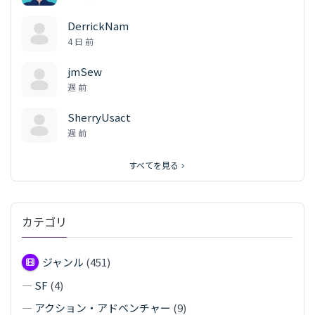
DerrickNam
4 日 前
jmSew
週 前
SherryUsact
週 前
すべてを見る
カテゴリ
ジャンル
(451)
—
SF
(4)
—
アクション・アドベンチャー
(9)