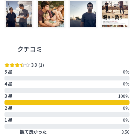
クチコミ
3.3
1
5 星
0%
4 星
0%
3 星
100%
2 星
0%
1 星
0%
観て良かった
3.50