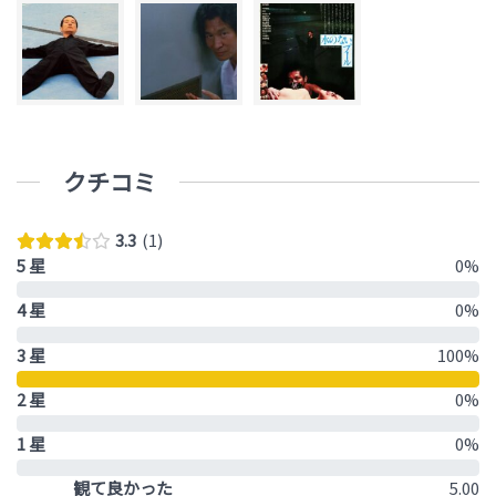
クチコミ
3.3
1
5 星
0%
4 星
0%
3 星
100%
2 星
0%
1 星
0%
観て良かった
5.00