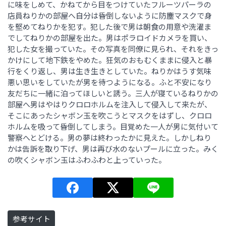
に味をしめて、かねてから目をつけていたフルーツパーラの
店員ねりかの部屋へ自分は昏倒しないように防塵マスクで身
を堅めてねりかを犯す。犯した後で男は朝食の用意や洗濯ま
でしてねりかの部屋を出た。男はポラロイドカメラを買い、
犯した女を撮っていた。その写真を同僚に見られ、それをきっ
かけにして地下鉄をやめた。狂気のおもむくままに侵入と暴
行をくり返し、男は生き生きとしていた。ねりかはうす気味
悪い思いをしていたが男を待つようになる。ふと不安になり
友だちに一緒に泊ってほしいと誘う。三人が寝ているねりかの
部屋へ男はやはりクロロホルムを注入して侵入して来たが、
そこにあったシャボン玉を吹こうとマスクをはずし、クロロ
ホルムを吸って昏倒してしまう。目覚めた一人が男に気付いて
警察へとどける。男の夢は終わったかに見えた。しかしねり
かは告訴を取り下げ、男は再び水のないプールに立った。みく
の吹くシャボン玉はふわふわと上っていった。
参考サイト