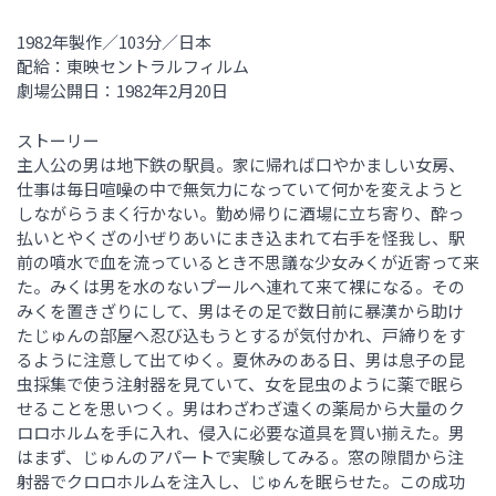
1982年製作／103分／日本
配給：東映セントラルフィルム
劇場公開日：1982年2月20日
ストーリー
主人公の男は地下鉄の駅員。家に帰れば口やかましい女房、
仕事は毎日喧噪の中で無気力になっていて何かを変えようと
しながらうまく行かない。勤め帰りに酒場に立ち寄り、酔っ
払いとやくざの小ぜりあいにまき込まれて右手を怪我し、駅
前の噴水で血を流っているとき不思議な少女みくが近寄って来
た。みくは男を水のないプールへ連れて来て裸になる。その
みくを置きざりにして、男はその足で数日前に暴漢から助け
たじゅんの部屋へ忍び込もうとするが気付かれ、戸締りをす
るように注意して出てゆく。夏休みのある日、男は息子の昆
虫採集で使う注射器を見ていて、女を昆虫のように薬で眠ら
せることを思いつく。男はわざわざ遠くの薬局から大量のク
ロロホルムを手に入れ、侵入に必要な道具を買い揃えた。男
はまず、じゅんのアパートで実験してみる。窓の隙間から注
射器でクロロホルムを注入し、じゅんを眠らせた。この成功