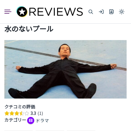
コ
ン
Light
テ
mode
ン
(click
水のないプール
to
ツ
switc
へ
to
dark)
ス
キ
ッ
プ
クチコミの評価
3.3
1
カテゴリー
ドラマ