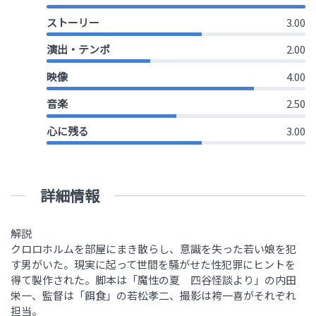
ストーリー
3.00
演出・テンポ
2.00
映像
4.00
音楽
2.50
心に残る
3.00
詳細情報
解説
クロロホルムを部屋にまき散らし、意識を失った若い娘を犯
す男がいた。現実に起って世間を騒がせた性犯罪にヒントを
得て製作された。脚本は「魔性の夏 四谷怪談より」の内田
栄一、監督は「餌食」の若松孝二、撮影は袴一喜がそれぞれ
担当。