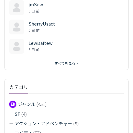
jmSew
5 日 前
SherryUsact
5 日 前
Lewisaftew
6 日 前
すべてを見る
カテゴリ
ジャンル
(451)
—
SF
(4)
—
アクション・アドベンチャー
(9)
—
コメディ
(57)