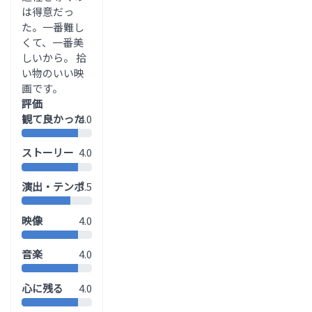
は得意だっ
た。一番難し
くて、一番美
しいから。 拾
い物のいい映
画です。
評価
観て良かった
4.0
ストーリー
4.0
演出・テンポ
3.5
映像
4.0
音楽
4.0
心に残る
4.0