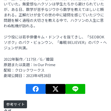
いていた。無愛想なハクソンは学生たちから避けられていた
が、ある日、数学が苦手なジウから数学を教えてほしいと頼
まれる。正解だけが全ての世の中に疑問を感じていたジウに
問題を解く過程の大切さを教える中で、ハクソンの人生に思
わぬ転機が訪れる。
ジウ役には若手俳優キム・ドンフィを抜てきし、「SEOBOK
ソボク」のパク・ビョンウン、「毒戦 BELIEVER」のパク・ヘ
ジュンが共演。
2022年製作／117分／G／韓国
原題または英題：In Our Prime
配給：クロックワークス
劇場公開日：2023年4月28日
参考サイト
タグ