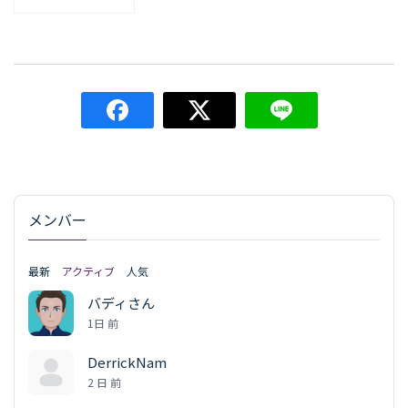
メンバー
最新
アクティブ
人気
バディさん
1日 前
DerrickNam
2 日 前