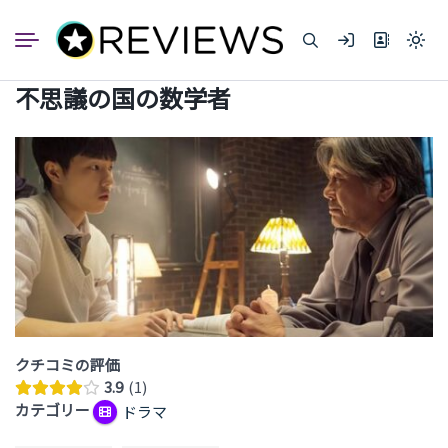
コ
ン
Light
テ
mode
ン
(click
不思議の国の数学者
to
ツ
switc
へ
to
dark)
ス
キ
ッ
プ
クチコミの評価
3.9
1
カテゴリー
ドラマ