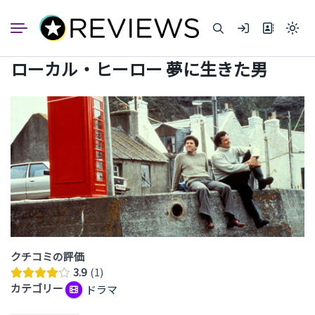
コ
ン
Light
テ
mode
ン
(click
ローカル・ヒーロー 夢に生きた男
to
ツ
switc
へ
to
dark)
ス
キ
ッ
プ
クチコミの評価
3.9
1
カテゴリー
ドラマ