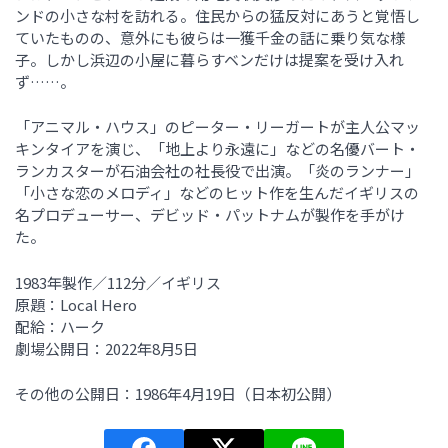
ンドの小さな村を訪れる。住民からの猛反対にあうと覚悟し
ていたものの、意外にも彼らは一獲千金の話に乗り気な様
子。しかし浜辺の小屋に暮らすベンだけは提案を受け入れ
ず……。
「アニマル・ハウス」のピーター・リーガートが主人公マッ
キンタイアを演じ、「地上より永遠に」などの名優バート・
ランカスターが石油会社の社長役で出演。「炎のランナー」
「小さな恋のメロディ」などのヒット作を生んだイギリスの
名プロデューサー、デビッド・パットナムが製作を手がけ
た。
1983年製作／112分／イギリス
原題：Local Hero
配給：ハーク
劇場公開日：2022年8月5日
その他の公開日：1986年4月19日（日本初公開）