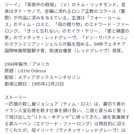
ゾーイ」『真夜中の戦場』（Ｖ）のトム・リッチモンド。音
楽はダナ・サノで、全編に流れるロシア正教のコラール（聖
歌）が作品に深みを与えている。主演は「フォー・ルーム
ス」のティム・ロスと、「母の贈り物」のエドワード・ファー
ロング。「きっと忘れない」のモイラ・ケリー、「愛と精霊の
家」のヴァネッサ・レッドグレーヴ、「ドン・サバティーニ」
のマクシミリアン・シェルらが脇を固める。94年ヴェネチア
国際映画祭銀獅子賞、助演女優賞（レッドグレイヴ）受賞。
1994年製作／アメリカ
原題：Little Odessa
配給：メディアボックス＝シネセゾン
劇場公開日：1995年12月23日
ストーリー
一匹狼の殺し屋ジョシュア（ティム・ロス）は、裏切り者の
イラン人宝石商を殺す仕事を請け負い、二度と戻らぬと誓っ
て飛び出した“リトル・オデッサ”に帰ってきた。彼を英雄視す
る弟ルーベン（エドワード・ファーロング）は熱狂的に迎え
てくれたが、母イリーナ（ヴァネッサ・レッドグレーヴ）は