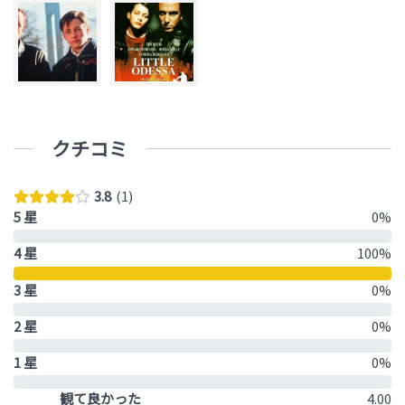
クチコミ
3.8
1
5 星
0%
4 星
100%
3 星
0%
2 星
0%
1 星
0%
観て良かった
4.00