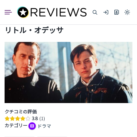
コ
ン
Light
テ
mode
ン
(click
リトル・オデッサ
to
ツ
switc
へ
to
dark)
ス
キ
ッ
プ
クチコミの評価
3.8
1
カテゴリー
ドラマ