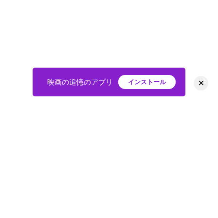
×
映画の追憶のアプリ
インストール
HOME
映画
会員
アバター
教えて
ニュース