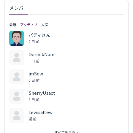
メンバー
最新
アクティブ
人気
バディさん
2 日 前
DerrickNam
3 日 前
jmSew
6 日 前
SherryUsact
6 日 前
Lewisaftew
週 前
すべてを見る