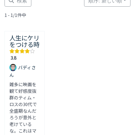
検索
順序: 新しい順
1 - 1/1件中
人生にケリ
をつける時
3.8
バディさ
ん
雑多に映画を
観て好感度抜
群のティム・
ロスの30代で
全盛期なんだ
ろうが意外と
老けている
な。これはマ