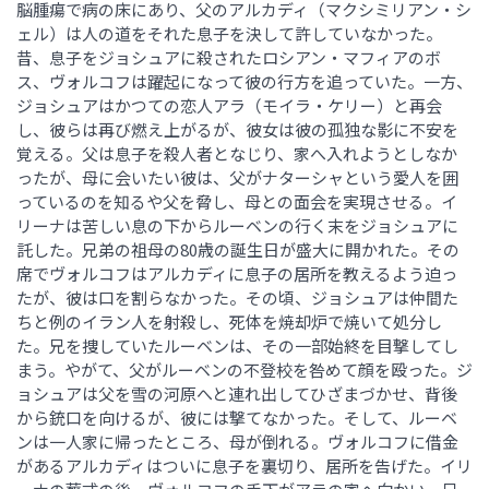
脳腫瘍で病の床にあり、父のアルカディ（マクシミリアン・シ
ェル）は人の道をそれた息子を決して許していなかった。
昔、息子をジョシュアに殺されたロシアン・マフィアのボ
ス、ヴォルコフは躍起になって彼の行方を追っていた。一方、
ジョシュアはかつての恋人アラ（モイラ・ケリー）と再会
し、彼らは再び燃え上がるが、彼女は彼の孤独な影に不安を
覚える。父は息子を殺人者となじり、家へ入れようとしなか
ったが、母に会いたい彼は、父がナターシャという愛人を囲
っているのを知るや父を脅し、母との面会を実現させる。イ
リーナは苦しい息の下からルーベンの行く末をジョシュアに
託した。兄弟の祖母の80歳の誕生日が盛大に開かれた。その
席でヴォルコフはアルカディに息子の居所を教えるよう迫っ
たが、彼は口を割らなかった。その頃、ジョシュアは仲間た
ちと例のイラン人を射殺し、死体を焼却炉で焼いて処分し
た。兄を捜していたルーベンは、その一部始終を目撃してし
まう。やがて、父がルーベンの不登校を咎めて顔を殴った。ジ
ョシュアは父を雪の河原へと連れ出してひざまづかせ、背後
から銃口を向けるが、彼には撃てなかった。そして、ルーベ
ンは一人家に帰ったところ、母が倒れる。ヴォルコフに借金
があるアルカディはついに息子を裏切り、居所を告げた。イリ