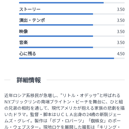
ストーリー
3.50
演出・テンポ
3.50
映像
3.50
音楽
3.50
心に残る
4.50
詳細情報
近年ロシア系移民が急増し、“リトル・オデッサ”と呼ばれる
N.Y.ブリックリンの南端ブライトン・ビーチを舞台に、ひと組
の兄弟の相剋を通して、現代アメリカが抱える家族の悲劇を描
いたドラマ。監督・脚本はＵＣＬＡ出身の24歳の新鋭ジェー
ムズ・グレイ。製作は「ボブ・ロバーツ」「蜘蛛女」のポー
ル・ウェブスター。現地ロケを展開した撮影は「キリング・