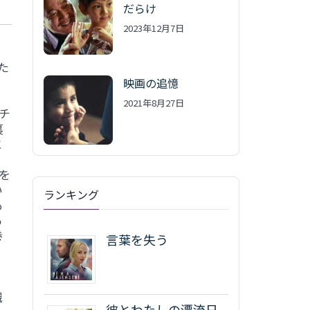
だらけ
2023年12月7日
た
映画の追憶
2021年8月27日
チ
裏
に
を
い
ランキング
も
る
巻
言葉を失う
親
彼とわたしの漂流日