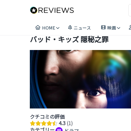
コ
ン
テ
ン
HOME
ニュース
映画
ツ
へ
バッド・キッズ 隠秘之罪
ス
キ
ッ
プ
クチコミの評価
4.3
1
カテゴリー
ドラマ