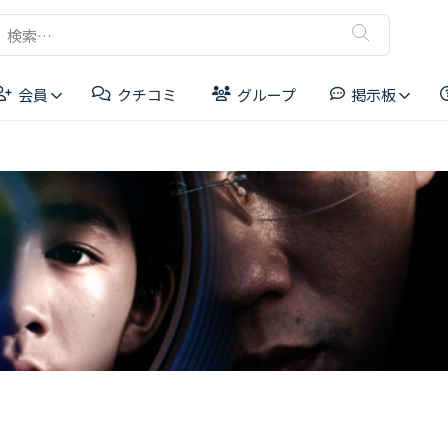
検
索:
会員
クチコミ
グループ
掲示板
リーダーボード