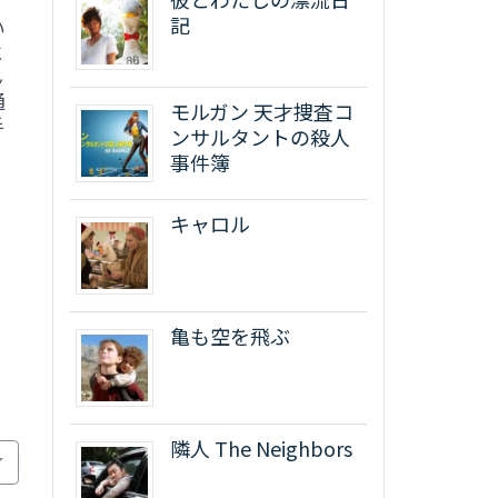
、
記
い
に
ん
通
モルガン 天才捜査コ
手
ンサルタントの殺人
事件簿
キャロル
亀も空を飛ぶ
隣人 The Neighbors