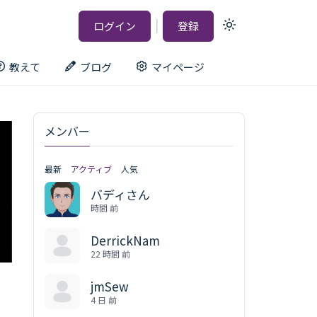
|
ログイン
登録
Light
mode
(click
to
教えて
ブログ
マイページ
switch
to
dark)
メンバー
最新
アクティブ
人気
バディさん
時間 前
DerrickNam
22 時間 前
jmSew
4 日 前