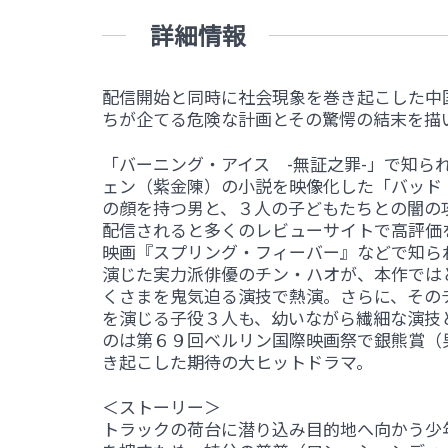
詳細情報
配信開始と同時に社会現象を巻き起こした中
ちが企てる危険な計画とその驚愕の結末を描
「バーニング・アイス -無証之罪-」で知
ェン（紫金陳）の小説を映像化した「バッド
の顔を持つ男と、３人の子どもたちとの闇の
配信されると多くのレビューサイトで高評価
映画『スプリング・フィーバー』などで知ら
演じた実力派俳優のチン・ハオが、本作では
くさまを鬼気迫る演技で熱演。さらに、その
を演じる子役３人も、幼いながら繊細な演技
のは第６９回ベルリン国際映画祭で銀熊賞（
き起こした期待の大ヒットドラマ。
＜ストーリー＞
トラックの荷台に潜り込み目的地へ向かう少