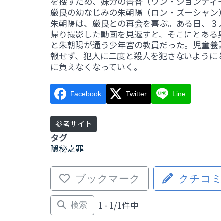
を捜すため、妹分の普普（ワン・ションディ
厳良の幼なじみの朱朝陽（ロン・ズーシャン
朱朝陽は、厳良との再会を喜ぶ。ある日、３
帰り撮影した動画を見返すと、そこにとある
と朱朝陽が通う少年宮の教員だった。児童養
報せず、犯人に二度と殺人を犯さないように
に負えなくなっていく。
Facebook
Twitter
Line
参考サイト
タグ
隠秘之罪
ブックマーク
クチコ
1 - 1/1件中
検索