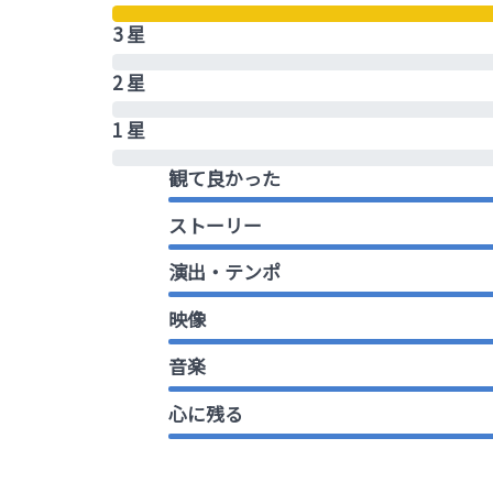
3 星
2 星
1 星
観て良かった
ストーリー
演出・テンポ
映像
音楽
心に残る