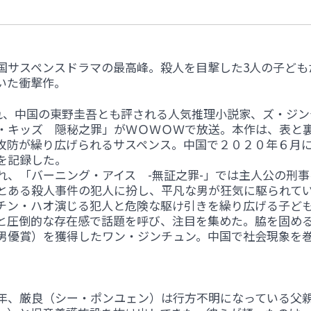
国サスペンスドラマの最高峰。殺人を目撃した3人の子ども
いた衝撃作。
られ、中国の東野圭吾とも評される人気推理小説家、ズ・ジン
・キッズ 隠秘之罪」がＷＯＷＯＷで放送。本作は、表と
攻防が繰り広げられるサスペンス。中国で２０２０年６月
を記録した。
れ、「バーニング・アイス -無証之罪-」では主人公の刑事
とある殺人事件の犯人に扮し、平凡な男が狂気に駆られて
チン・ハオ演じる犯人と危険な駆け引きを繰り広げる子ど
と圧倒的な存在感で話題を呼び、注目を集めた。脇を固め
男優賞）を獲得したワン・ジンチュン。中国で社会現象を
年、厳良（シー・ポンユェン）は行方不明になっている父