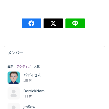
メンバー
最新
アクティブ
人気
バディさん
1日 前
DerrickNam
1日 前
jmSew