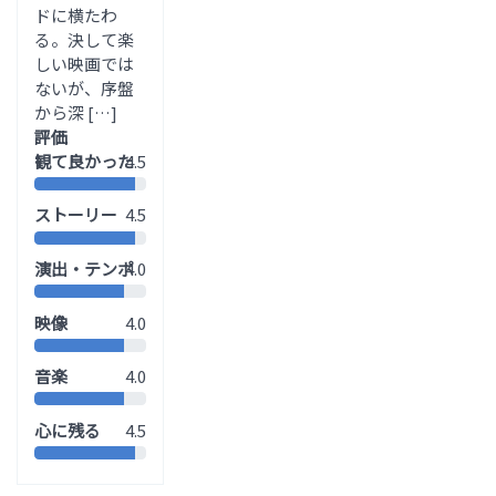
ドに横たわ
る。決して楽
しい映画では
ないが、序盤
から深 […]
評価
観て良かった
4.5
ストーリー
4.5
演出・テンポ
4.0
映像
4.0
音楽
4.0
心に残る
4.5