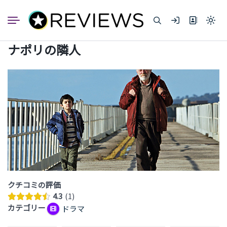
コ
ン
Light
テ
mode
ン
(click
ナポリの隣人
to
ツ
switc
へ
to
dark)
ス
キ
ッ
プ
クチコミの評価
4.3
1
カテゴリー
ドラマ