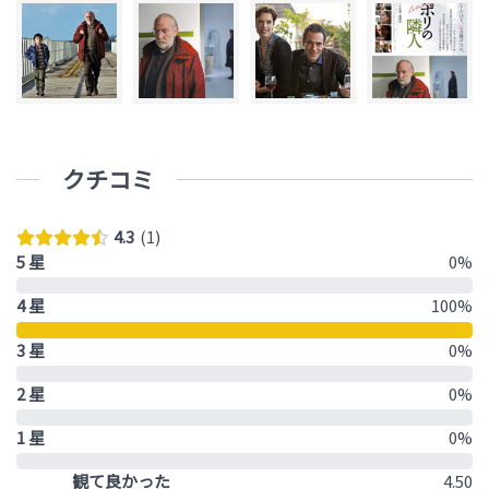
クチコミ
4.3
1
5 星
0%
4 星
100%
3 星
0%
2 星
0%
1 星
0%
観て良かった
4.50