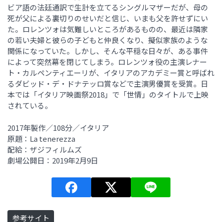
ビア語の法廷通訳で生計を立てるシングルマザーだが、母の
死が父による裏切りのせいだと信じ、いまも父を許せずにい
た。ロレンツォは気難しいところがあるものの、最近は隣家
の若い夫婦と彼らの子どもと仲良くなり、擬似家族のような
関係になっていた。しかし、そんな平穏な日々が、ある事件
によって突然幕を閉じてしまう。ロレンツォ役の主演レナー
ト・カルペンティエーリが、イタリアのアカデミー賞と呼ばれ
るダビッド・デ・ドナテッロ賞などで主演男優賞を受賞。日
本では「イタリア映画祭2018」で「世情」のタイトルで上映
されている。
2017年製作／108分／イタリア
原題：La tenerezza
配給：ザジフィルムズ
劇場公開日：2019年2月9日
参考サイト