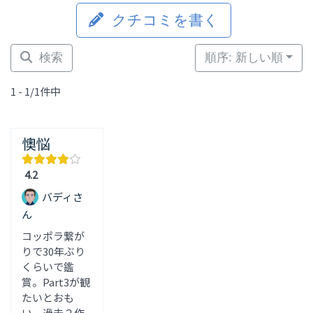
クチコミを書く
検索
順序: 新しい順
1 - 1/1件中
懊悩
4.2
バディさ
ん
コッポラ繋が
りで30年ぶり
くらいで鑑
賞。Part3が観
たいとおも
い、過去２作