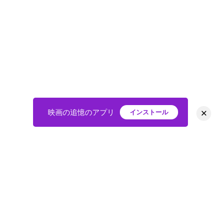
×
映画の追憶のアプリ
インストール
HOME
映画
会員
アバター