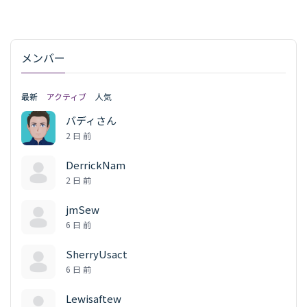
メンバー
最新
アクティブ
人気
バディさん
2 日 前
DerrickNam
2 日 前
jmSew
6 日 前
SherryUsact
6 日 前
Lewisaftew