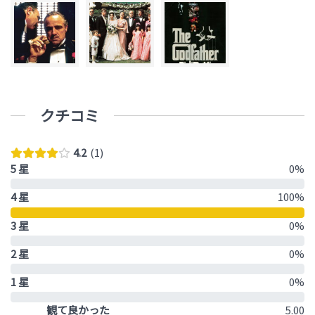
クチコミ
4.2
1
5 星
0%
4 星
100%
3 星
0%
2 星
0%
1 星
0%
観て良かった
5.00