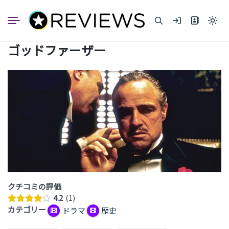
コ
ン
Light
テ
mode
ン
(click
ゴッドファーザー
to
ツ
switc
へ
to
dark)
ス
キ
ッ
プ
クチコミの評価
4.2
1
カテゴリー
ドラマ
歴史