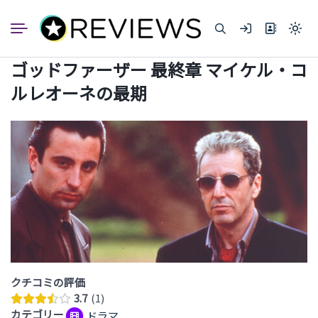
コ
ン
ラ
テ
イ
ン
ト
ゴッドファーザー 最終章 マイケル・コ
ツ
モ
へ
ー
ルレオーネの最期
ド
ス
（ク
キ
リ
ッ
ッ
プ
ク
す
る
と
ダ
ー
ク
モ
ー
ド
に
クチコミの評価
切
3.7
1
り
カテゴリー
ドラマ
替