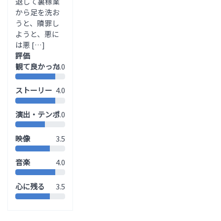
退して裏稼業
から足を洗お
うと、贖罪し
ようと、悪に
は悪 […]
評価
観て良かった
4.0
ストーリー
4.0
演出・テンポ
3.0
映像
3.5
音楽
4.0
心に残る
3.5