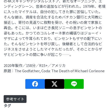
の4Kスキャンやデジタルレストア、新たなオープニング、エ
ンディングシーン、音楽の追加などが行われた。1979年、老境
に入ったマイケルは、自分の犯してきた罪に苦悩していた。
そんな彼は、資産を合法化するためバチカン銀行と大司教に
接近し、寄付の見返りに叙勲を受け、その祝いの席で家族と
再会。そこには、いまは亡き長兄ソニーの息子ビンセントの
姿もあった。かつてのコルレオーネ家の縄張りはジョーイ・
ザザによって牛耳られており、ビンセントもザザの配下にい
た。そんなビンセントを呼び戻し、後継者として合法的なビ
ジネスをさせようとしたマイケルだったが、そのことからザ
ザとビンセントの間に争いが起こり……。
2020年製作／158分／R15+／アメリカ
原題：The Godfather, Coda: The Death of Michael Corleone
参考サイト
タグ