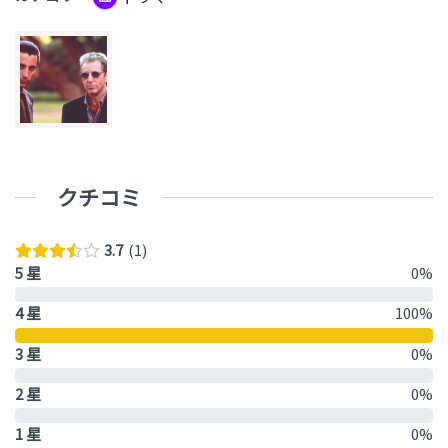
わ
り
ま
す）
クチコミ
3.7
1
5 星
0%
4 星
100%
3 星
0%
2 星
0%
1 星
0%