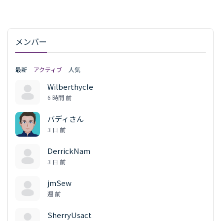
メンバー
最新
アクティブ
人気
Wilberthycle
6 時間 前
バディさん
3 日 前
DerrickNam
3 日 前
jmSew
週 前
SherryUsact