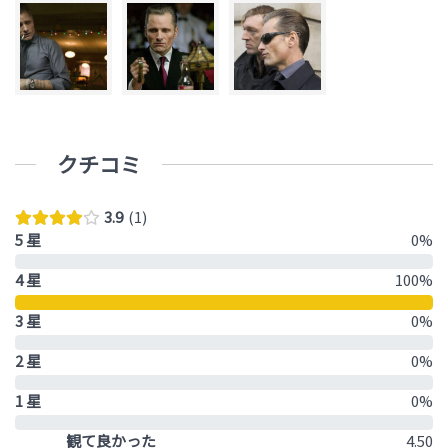
クチコミ
3.9
1
5 星
0%
4 星
100%
3 星
0%
2 星
0%
1 星
0%
観て良かった
4.50