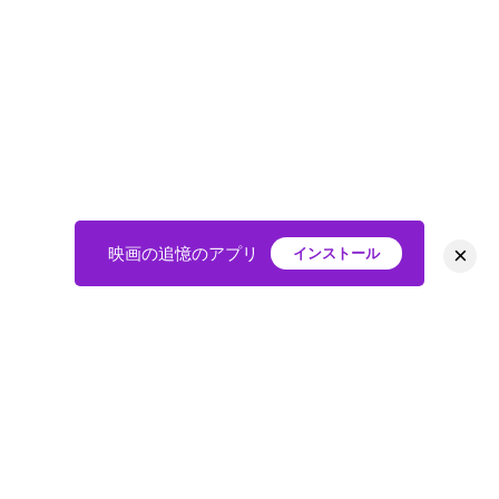
×
映画の追憶のアプリ
インストール
HOME
映画
会員
アバター