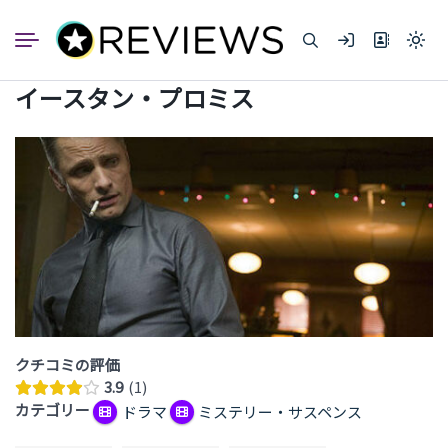
コ
ン
Light
テ
mode
ン
(click
イースタン・プロミス
to
ツ
switc
へ
to
dark)
ス
キ
ッ
プ
クチコミの評価
3.9
1
カテゴリー
ドラマ
ミステリー・サスペンス