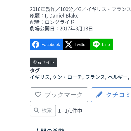
2016年製作／100分／G／イギリス・フラン
原題：I, Daniel Blake
配給：ロングライド
劇場公開日：2017年3月18日
Facebook
Twitter
Line
参考サイト
タグ
イギリス
,
ケン・ローチ
,
フランス
,
ベルギー
,
ブックマーク
クチコ
1 - 1/1件中
検索
人間の尊厳