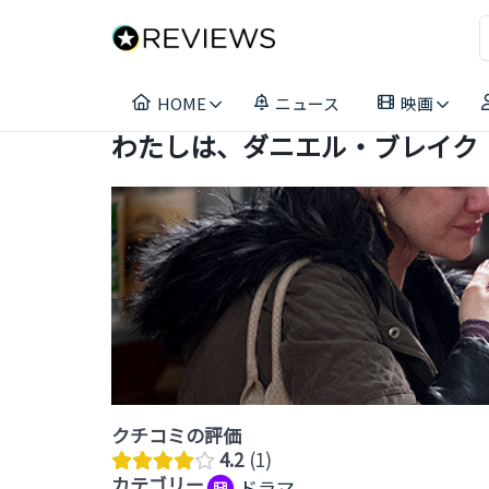
コ
ン
テ
ン
HOME
ニュース
映画
ツ
へ
わたしは、ダニエル・ブレイク
ス
キ
ッ
プ
クチコミの評価
4.2
1
カテゴリー
ドラマ