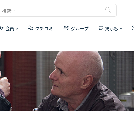
検
索:
会員
クチコミ
グループ
掲示板
リーダーボード