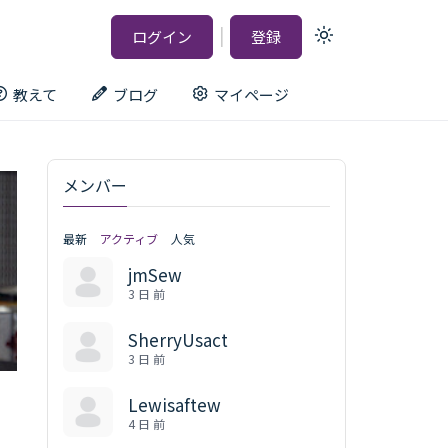
|
ログイン
登録
Light
mode
(click
to
教えて
ブログ
マイページ
switch
to
dark)
メンバー
最新
アクティブ
人気
jmSew
3 日 前
SherryUsact
3 日 前
Lewisaftew
4 日 前