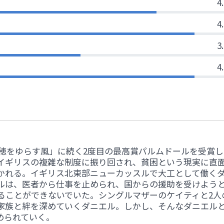
4
4
3
4
麦の穂をゆらす風」に続く2度目の最高賞パルムドールを受賞し
イギリスの複雑な制度に振り回され、貧困という現実に直
かれる。イギリス北東部ニューカッスルで大工として働く
ルは、医者から仕事を止められ、国からの援助を受けよう
ることができないでいた。シングルマザーのケイティと2人
家族と絆を深めていくダニエル。しかし、そんなダニエル
められていく。