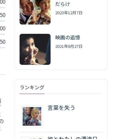
.00
だらけ
2023年12月7日
.50
.00
映画の追憶
.50
2021年8月27日
ランキング
面
ダ
言葉を失う
と
の
と
彼とわたしの漂流日