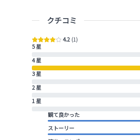
クチコミ
4.2
1
5 星
4 星
3 星
2 星
1 星
観て良かった
ストーリー