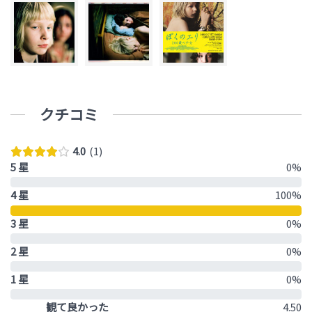
クチコミ
4.0
1
5 星
0%
4 星
100%
3 星
0%
2 星
0%
1 星
0%
観て良かった
4.50