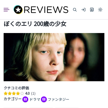
コ
ン
Light
テ
mode
ン
(click
ぼくのエリ 200歳の少女
to
ツ
switc
へ
to
dark)
ス
キ
ッ
プ
クチコミの評価
4.0
1
カテゴリー
ドラマ
ファンタジー