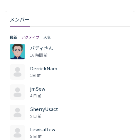
メンバー
最新
アクティブ
人気
バディさん
16 時間 前
DerrickNam
1日 前
jmSew
4 日 前
SherryUsact
5 日 前
Lewisaftew
5 日 前