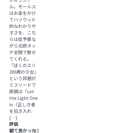
ル。モールス
はお金をかけ
てハリウッド
的なわかりや
すさを、こち
らは低予算な
がら北欧タッ
チ全開で魅せ
てくれる。
「ぼくのエリ
200歳の少女」
という邦題が
ミスリードで
原題は「Let
the Light One
in（正しき者
を招き入れ
[…]
評価
観て良かった
4.5