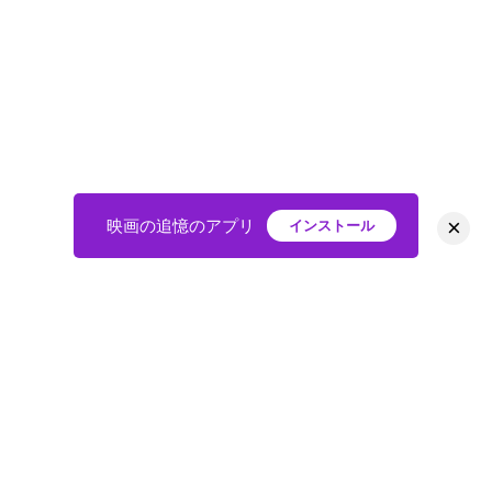
×
映画の追憶のアプリ
インストール
HOME
映画
会員
アバター
教えて