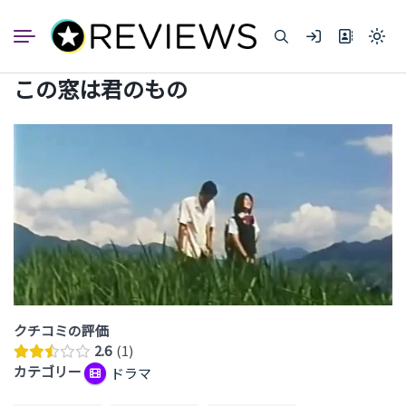
コ
ン
Light
テ
mode
ン
(click
この窓は君のもの
to
ツ
switc
へ
to
dark)
ス
キ
ッ
プ
クチコミの評価
2.6
1
カテゴリー
ドラマ