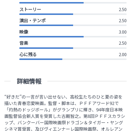
ストーリー
2.50
演出・テンポ
2.50
映像
3.00
音楽
2.50
心に残る
2.00
詳細情報
“好きだ”の一言が言い出せない、高校生たちのひと夏の姿を
描いた青春恋愛映画。監督・脚本は、ＰＦＦアワード92で
「灼熱のドッジボール」がグランプリに輝き、94年度日本映
画監督協会新人賞を受賞した古厩智之。第8回ＰＦＦスカラシ
ップ、バンクーバー国際映画祭ドラゴン＆タイガー・ヤング
シネマ賞受賞、及びヴィエンナーレ国際映画祭、オルレアン