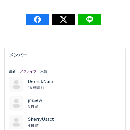
メンバー
最新
アクティブ
人気
DerrickNam
18 時間 前
jmSew
3 日 前
SherryUsact
4 日 前