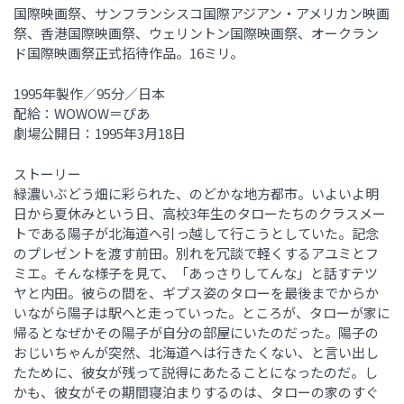
国際映画祭、サンフランシスコ国際アジアン・アメリカン映画
祭、香港国際映画祭、ウェリントン国際映画祭、オークラン
ド国際映画祭正式招待作品。16ミリ。
1995年製作／95分／日本
配給：WOWOW＝ぴあ
劇場公開日：1995年3月18日
ストーリー
緑濃いぶどう畑に彩られた、のどかな地方都市。いよいよ明
日から夏休みという日、高校3年生のタローたちのクラスメー
トである陽子が北海道へ引っ越して行こうとしていた。記念
のプレゼントを渡す前田。別れを冗談で軽くするアユミとフ
ミエ。そんな様子を見て、「あっさりしてんな」と話すテツ
ヤと内田。彼らの間を、ギプス姿のタローを最後までからか
いながら陽子は駅へと走っていった。ところが、タローが家に
帰るとなぜかその陽子が自分の部屋にいたのだった。陽子の
おじいちゃんが突然、北海道へは行きたくない、と言い出し
たために、彼女が残って説得にあたることになったのだ。し
かも、彼女がその期間寝泊まりするのは、タローの家のすぐ