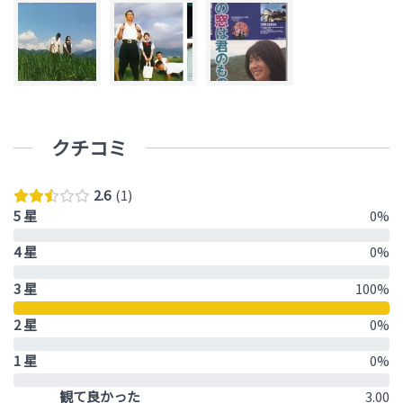
クチコミ
2.6
1
5 星
0%
4 星
0%
3 星
100%
2 星
0%
1 星
0%
観て良かった
3.00