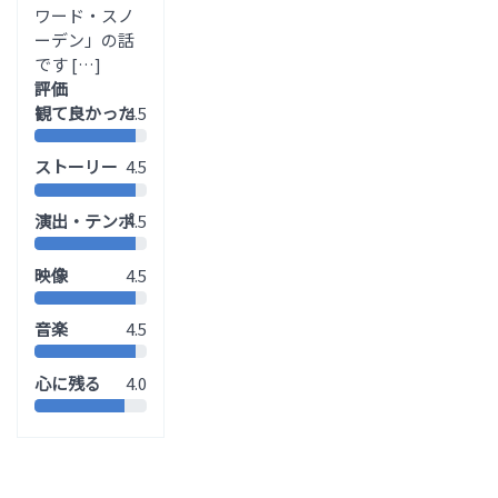
ワード・スノ
ーデン」の話
です […]
評価
観て良かった
4.5
ストーリー
4.5
演出・テンポ
4.5
映像
4.5
音楽
4.5
心に残る
4.0