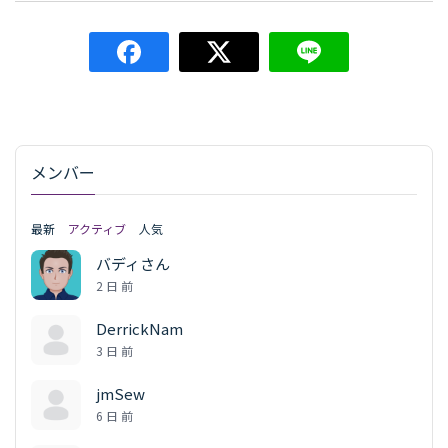
メンバー
最新
アクティブ
人気
バディさん
2 日 前
DerrickNam
3 日 前
jmSew
6 日 前