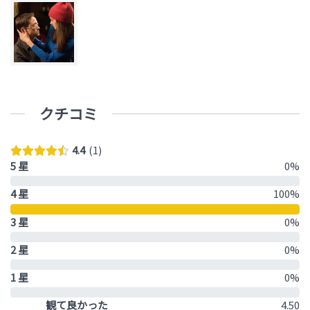
クチコミ
4.4
1
5 星
0%
4 星
100%
3 星
0%
2 星
0%
1 星
0%
観て良かった
4.50