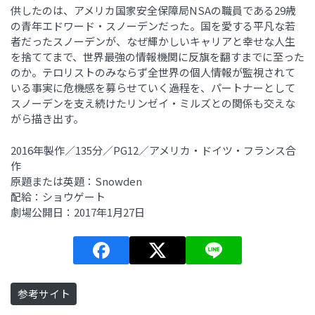
供したのは、アメリカ国家安全保障局NSAの職員である29歳
の青年エドワード・スノーデンだった。国を愛する平凡な若
者だったスノーデンが、なぜ輝かしいキャリアと幸せな人生
を捨ててまで、世界最強の情報機関に反旗を翻すまでに至った
のか。テロリストのみならず全世界の個人情報が監視されて
いる事実に危機感を募らせていく過程を、パートナーとして
スノーデンを支え続けたリンゼイ・ミルズとの関係も交えな
がら描き出す。
2016年製作／135分／PG12／アメリカ・ドイツ・フランス合
作
原題または英題：Snowden
配給：ショウゲート
劇場公開日：2017年1月27日
参考サイト