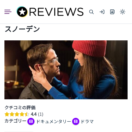
コ
ン
Light
テ
mode
ン
(click
スノーデン
to
ツ
switc
へ
to
dark)
ス
キ
ッ
プ
クチコミの評価
4.4
1
カテゴリー
ドキュメンタリー
ドラマ