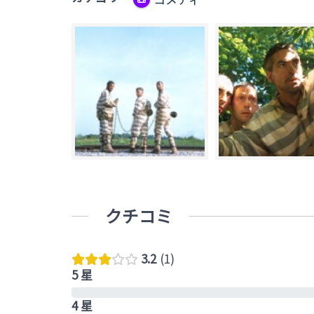
クチコミ
3.2
1
5 星
4 星