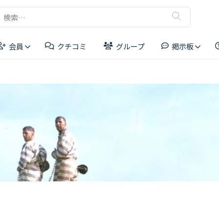
検
索:
会員
クチコミ
グループ
掲示板
リーダーボード