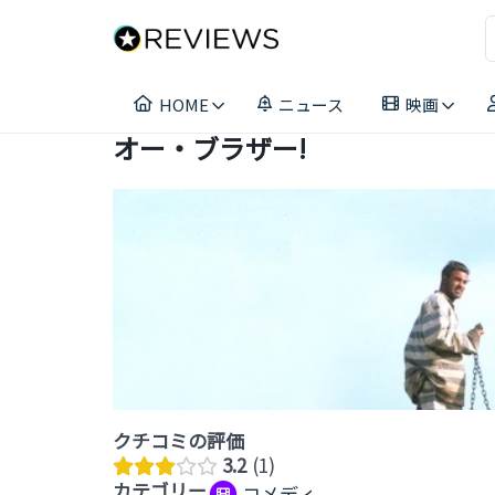
コ
ン
テ
ン
HOME
ニュース
映画
ツ
へ
オー・ブラザー!
ス
キ
ッ
プ
クチコミの評価
3.2
1
カテゴリー
コメディ