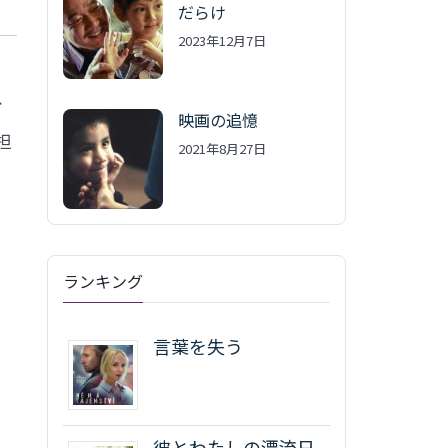
だらけ
2023年12月7日
、
ィ
映画の追憶
担
2021年8月27日
ランキング
言葉を失う
彼とわたしの漂流日