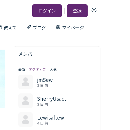
|
ログイン
登録
Light
mode
(click
to
教えて
ブログ
マイページ
switch
to
dark)
メンバー
最新
アクティブ
人気
jmSew
3 日 前
SherryUsact
3 日 前
Lewisaftew
4 日 前