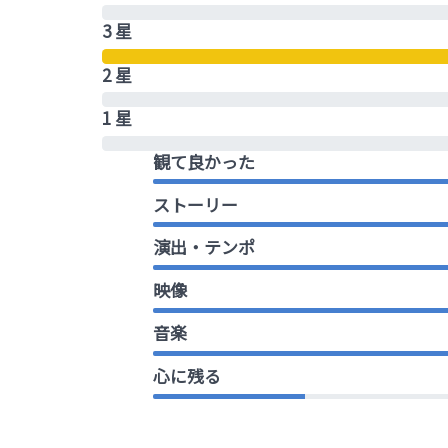
3 星
2 星
1 星
観て良かった
ストーリー
演出・テンポ
映像
音楽
心に残る