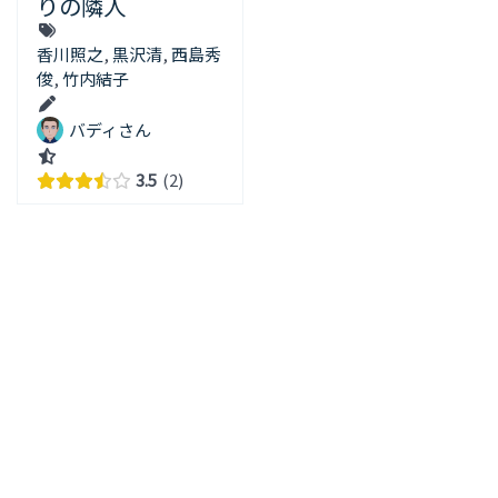
りの隣人
香川照之
,
黒沢清
,
西島秀
俊
,
竹内結子
バディさん
3.5
2