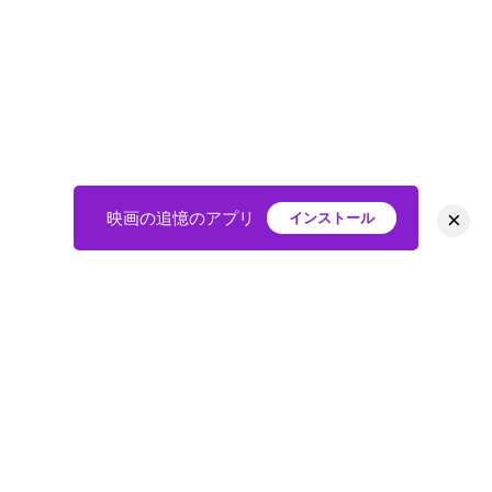
×
映画の追憶のアプリ
インストール
HOME
映画
会員
アバター
教えて