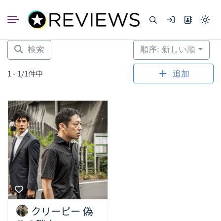
コ
ン
Light
テ
mode
ン
(click
to
ツ
検索
順序: 新しい順
switc
へ
to
dark)
ス
1 - 1/1件中
追加
キ
ッ
プ
クリーピー 偽