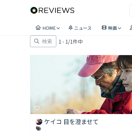
コ
ン
テ
ン
HOME
ニュース
映画
ツ
へ
1 - 1/1件中
ス
検索
キ
ッ
プ
ケイコ 目を澄ませて