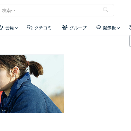
検
索:
会員
クチコミ
グループ
掲示板
リーダーボード