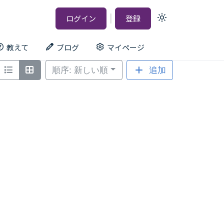
|
ログイン
登録
Light
mode
(click
to
教えて
ブログ
マイページ
switch
to
dark)
順序: 新しい順
追加