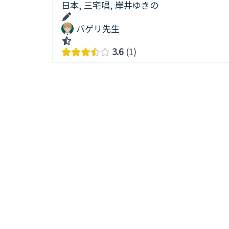
日本
,
三宅唱
,
岸井ゆきの
バゲリ先生
3.6
1