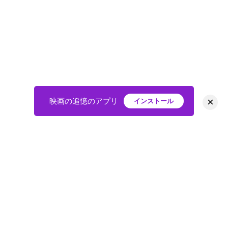
×
映画の追憶のアプリ
インストール
HOME
映画
会員
アバター
教えて