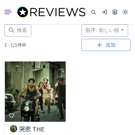
コ
ン
Light
テ
mode
ン
(click
to
ツ
検索
順序: 新しい順
switc
へ
to
dark)
ス
1 - 1/1件中
追加
キ
ッ
プ
哭悲 THE