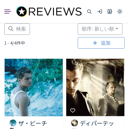
コ
ン
Light
テ
mode
ン
(click
to
ツ
検索
順序: 新しい順
switc
へ
to
dark)
ス
1 - 4/4件中
追加
キ
ッ
プ
ザ・ビーチ
ディパーテッ