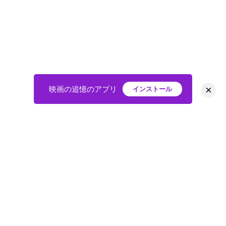
×
映画の追憶のアプリ
インストール
HOME
映画
会員
アバター
教えて
ニュース