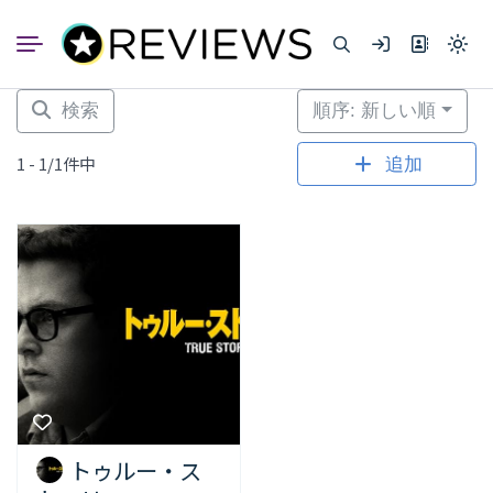
コ
ン
Light
テ
mode
ン
(click
to
ツ
検索
順序: 新しい順
switc
へ
to
dark)
ス
1 - 1/1件中
追加
キ
ッ
プ
トゥルー・ス