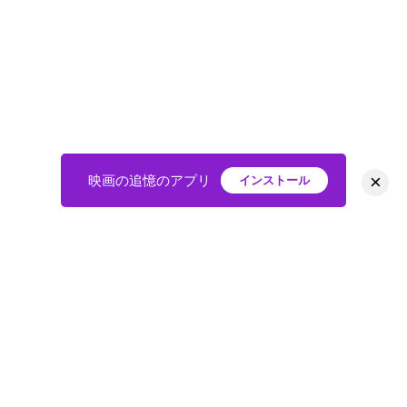
×
映画の追憶のアプリ
インストール
HOME
映画
会員
アバター
教えて