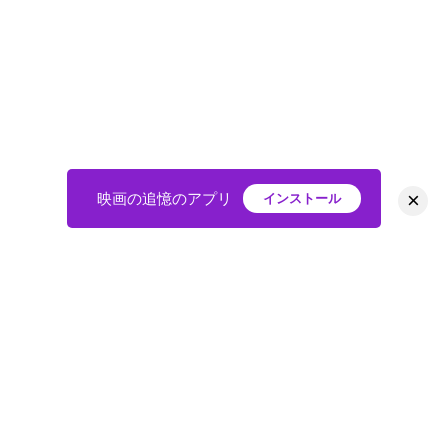
×
映画の追憶のアプリ
インストール
HOME
映画
会員
アバター
教えて