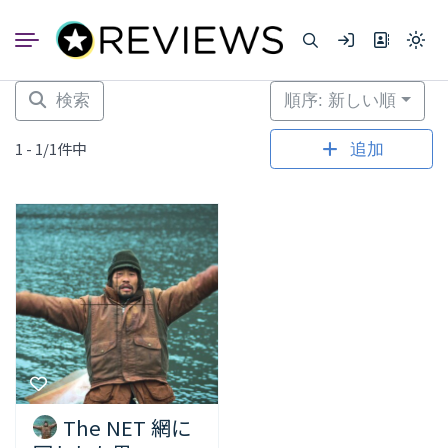
コ
ン
Light
テ
mode
ン
(click
to
ツ
検索
順序: 新しい順
switc
へ
to
dark)
ス
1 - 1/1件中
追加
キ
ッ
プ
The NET 網に