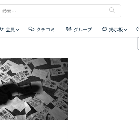
検
索:
会員
クチコミ
グループ
掲示板
リーダーボード