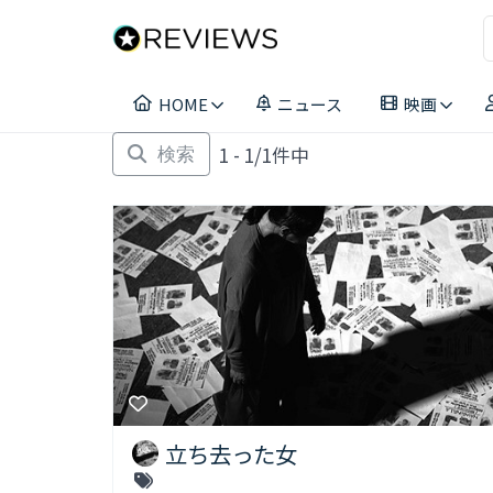
コ
ン
テ
ン
HOME
ニュース
映画
ツ
へ
1 - 1/1件中
ス
検索
キ
ッ
プ
立ち去った女