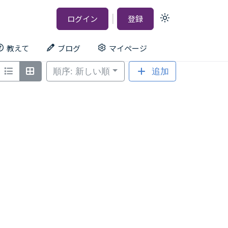
|
ログイン
登録
Light
mode
(click
to
教えて
ブログ
マイページ
switch
to
dark)
順序: 新しい順
追加