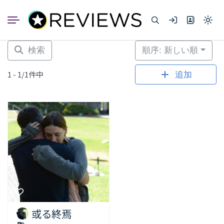
コ
ン
Light
テ
mode
ン
(click
to
ツ
検索
順序: 新しい順
switc
へ
to
dark)
ス
1 - 1/1件中
追加
キ
ッ
プ
或る終焉