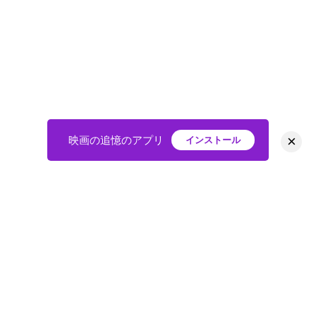
×
映画の追憶のアプリ
インストール
HOME
映画
会員
アバター
教えて