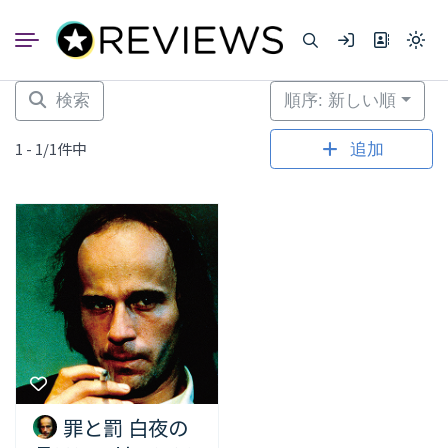
コ
ン
Light
テ
mode
ン
(click
to
ツ
検索
順序: 新しい順
switc
へ
to
dark)
ス
1 - 1/1件中
追加
キ
ッ
プ
罪と罰 白夜の