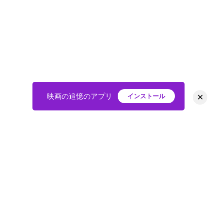
×
映画の追憶のアプリ
インストール
HOME
映画
会員
アバター
教えて