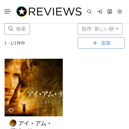
コ
ン
Light
テ
mode
ン
(click
to
ツ
検索
順序: 新しい順
switc
へ
to
dark)
ス
1 - 1/1件中
追加
キ
ッ
プ
アイ・アム・