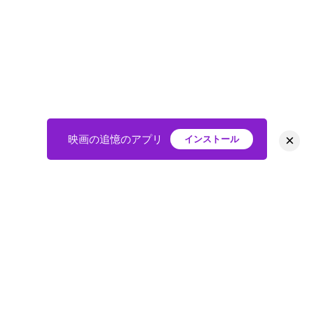
×
映画の追憶のアプリ
インストール
HOME
映画
会員
アバター
教えて