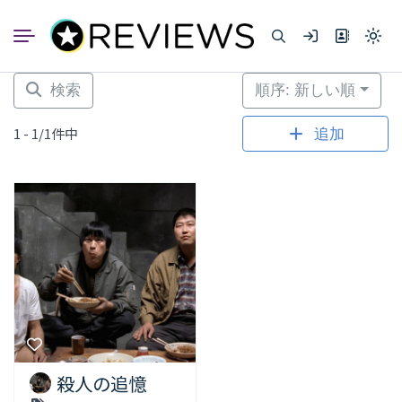
コ
ン
Light
テ
mode
ン
(click
to
ツ
検索
順序: 新しい順
switc
へ
to
dark)
ス
1 - 1/1件中
追加
キ
ッ
プ
殺人の追憶