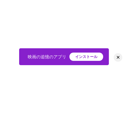
×
映画の追憶のアプリ
インストール
HOME
映画
会員
アバター
教えて