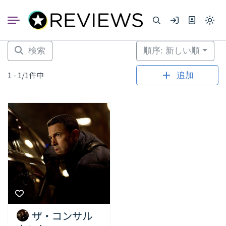
コ
ン
Light
テ
mode
ン
(click
to
ツ
検索
順序: 新しい順
switc
へ
to
dark)
ス
1 - 1/1件中
追加
キ
ッ
プ
ザ・コンサル