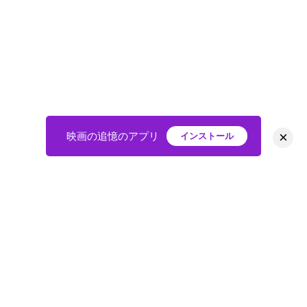
×
映画の追憶のアプリ
インストール
HOME
映画
会員
アバター
教えて