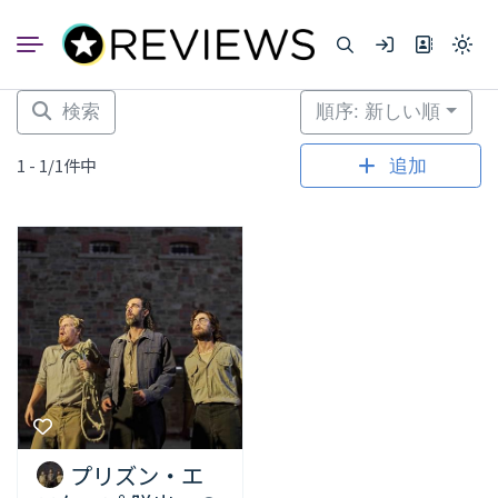
コ
ン
Light
テ
mode
ン
(click
to
ツ
検索
順序: 新しい順
switc
へ
to
dark)
ス
1 - 1/1件中
追加
キ
ッ
プ
プリズン・エ