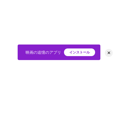
×
映画の追憶のアプリ
インストール
HOME
映画
会員
アバター
教えて