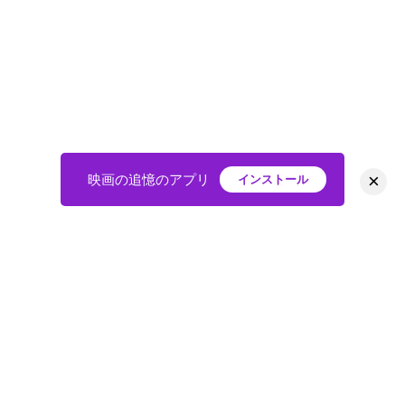
×
映画の追憶のアプリ
インストール
HOME
映画
会員
アバター
教えて