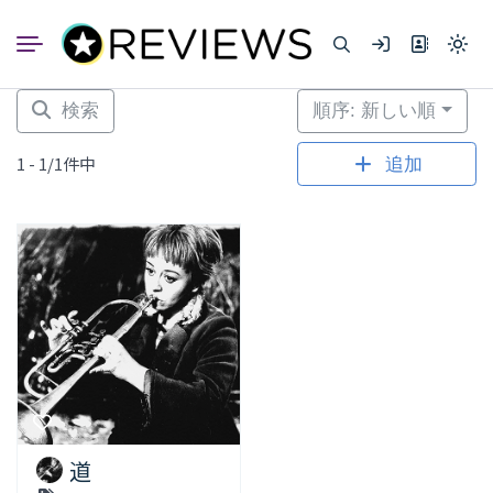
コ
ン
Light
テ
mode
ン
(click
to
ツ
検索
順序: 新しい順
switc
へ
to
dark)
ス
1 - 1/1件中
追加
キ
ッ
プ
道