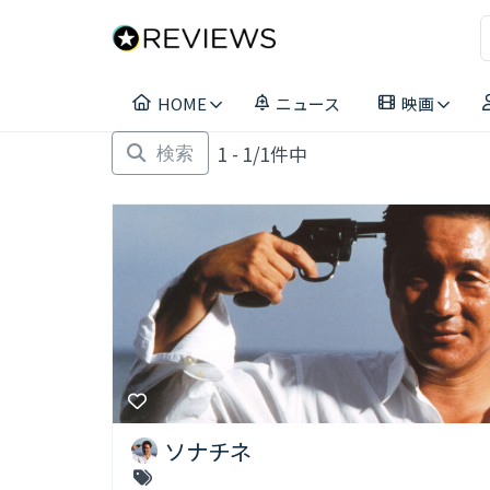
コ
ン
テ
ン
HOME
ニュース
映画
ツ
へ
1 - 1/1件中
ス
検索
キ
ッ
プ
ソナチネ