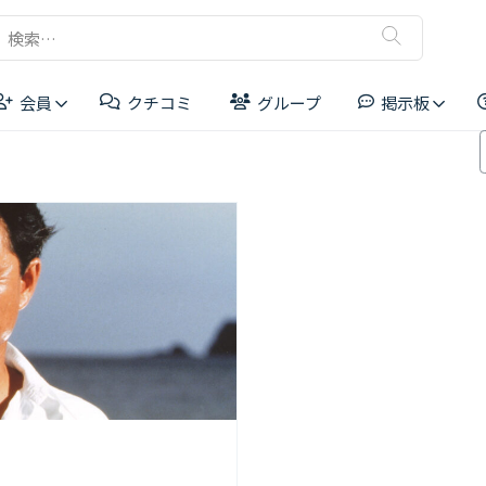
検
索:
会員
クチコミ
グループ
掲示板
リーダーボード