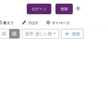
|
ログイン
登録
Light
mode
(click
to
教えて
ブログ
マイページ
switch
to
dark)
順序: 新しい順
追加