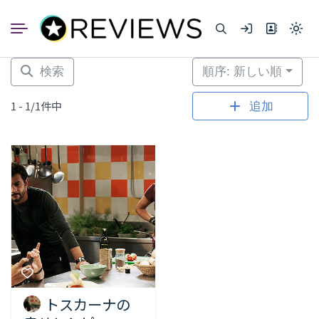
コ
ン
Light
テ
mode
ン
(click
to
ツ
検索
順序: 新しい順
switc
へ
to
dark)
ス
1 - 1/1件中
追加
キ
ッ
プ
トスカーナの