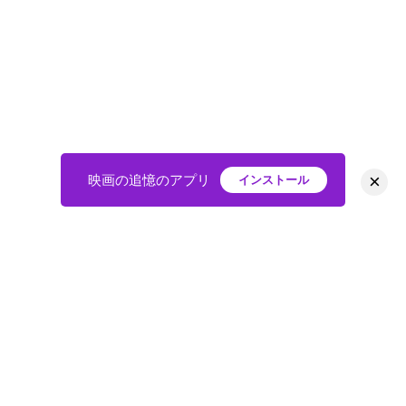
×
映画の追憶のアプリ
インストール
HOME
映画
会員
アバター
教えて