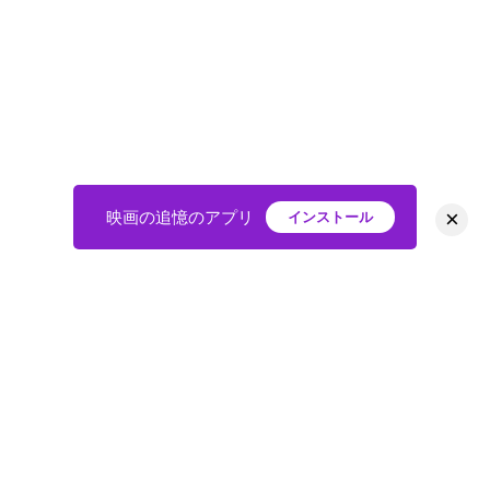
×
映画の追憶のアプリ
インストール
HOME
映画
会員
アバター
教えて