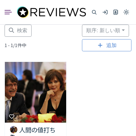
コ
ン
Light
テ
mode
ン
(click
to
ツ
検索
順序: 新しい順
switc
へ
to
dark)
ス
1 - 1/1件中
追加
キ
ッ
プ
人間の値打ち