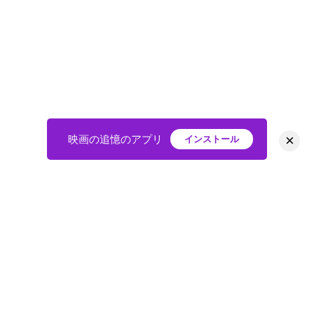
×
映画の追憶のアプリ
インストール
HOME
映画
会員
アバター
教えて