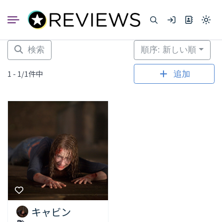
コ
ン
Light
テ
mode
ン
(click
to
ツ
検索
順序: 新しい順
switc
へ
to
dark)
ス
1 - 1/1件中
追加
キ
ッ
プ
キャビン