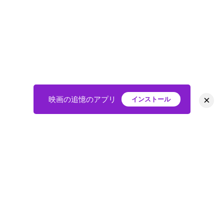
×
映画の追憶のアプリ
インストール
HOME
映画
会員
アバター
教えて