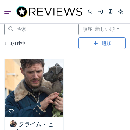
コ
ン
Light
テ
mode
ン
(click
to
ツ
検索
順序: 新しい順
switc
へ
to
dark)
ス
1 - 1/1件中
追加
キ
ッ
プ
クライム・ヒ