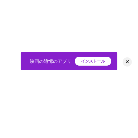
×
映画の追憶のアプリ
インストール
HOME
映画
会員
アバター
教えて