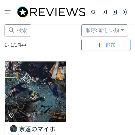
コ
ン
Light
テ
mode
ン
(click
to
ツ
検索
順序: 新しい順
switc
へ
to
dark)
ス
1 - 1/1件中
追加
キ
ッ
プ
奈落のマイホ