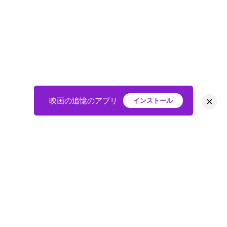
×
映画の追憶のアプリ
インストール
HOME
映画
会員
アバター
教えて