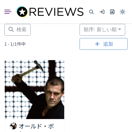
コ
ン
Light
テ
mode
ン
(click
to
ツ
検索
順序: 新しい順
switc
へ
to
dark)
ス
1 - 1/1件中
追加
キ
ッ
プ
オールド・ボ