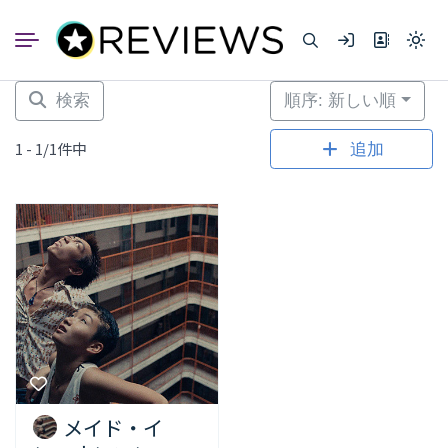
コ
ン
Light
テ
mode
ン
(click
to
ツ
検索
順序: 新しい順
switc
へ
to
dark)
ス
1 - 1/1件中
追加
キ
ッ
プ
メイド・イ