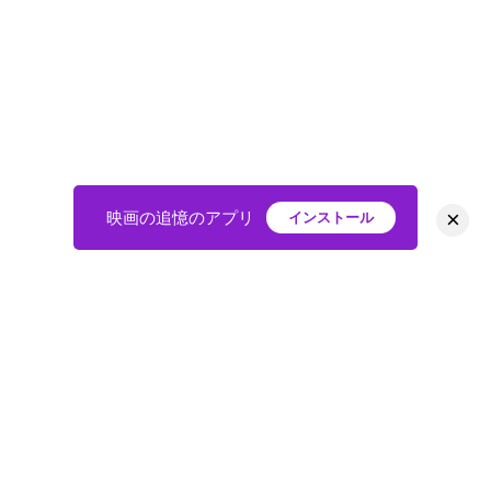
×
映画の追憶のアプリ
インストール
HOME
映画
会員
アバター
教えて