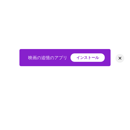
×
映画の追憶のアプリ
インストール
HOME
映画
会員
アバター
教えて