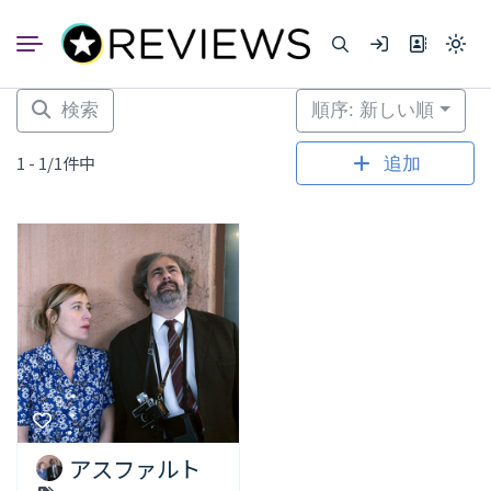
コ
ン
Light
テ
mode
ン
(click
to
ツ
検索
順序: 新しい順
switc
へ
to
dark)
ス
1 - 1/1件中
追加
キ
ッ
プ
アスファルト