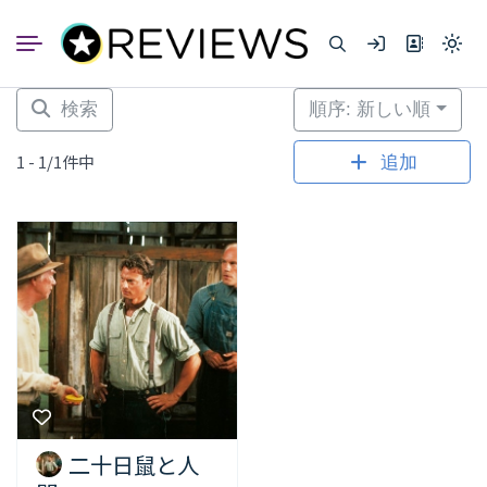
コ
ン
Light
テ
mode
ン
(click
to
ツ
検索
順序: 新しい順
switc
へ
to
dark)
ス
1 - 1/1件中
追加
キ
ッ
プ
二十日鼠と人