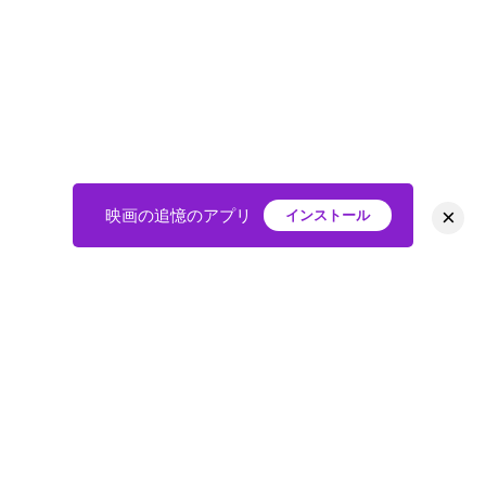
×
映画の追憶のアプリ
インストール
HOME
映画
会員
アバター
教えて