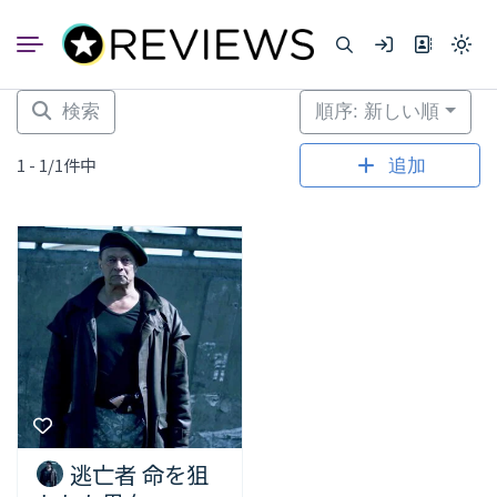
コ
ン
Light
テ
mode
ン
(click
to
ツ
検索
順序: 新しい順
switc
へ
to
dark)
ス
1 - 1/1件中
追加
キ
ッ
プ
逃亡者 命を狙