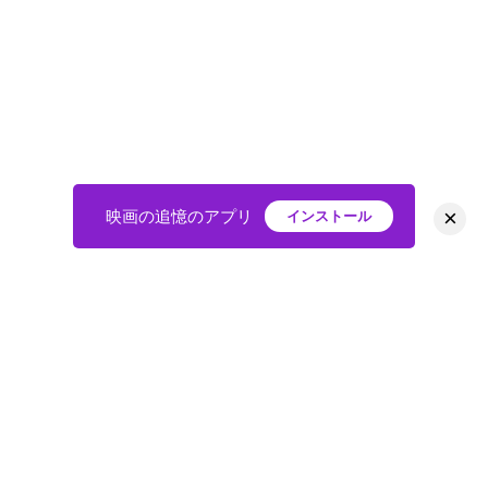
×
映画の追憶のアプリ
インストール
HOME
映画
会員
アバター
教えて