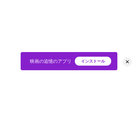
×
映画の追憶のアプリ
インストール
HOME
映画
会員
アバター
教えて