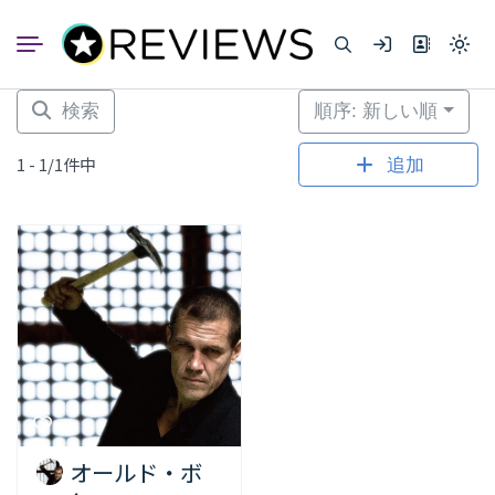
コ
ン
Light
テ
mode
ン
(click
to
ツ
検索
順序: 新しい順
switc
へ
to
dark)
ス
1 - 1/1件中
追加
キ
ッ
プ
オールド・ボ