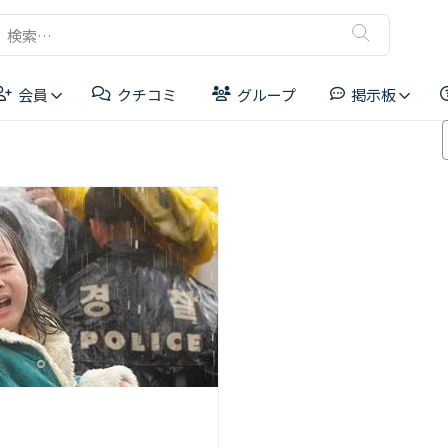
検
索:
会員
クチコミ
グループ
掲示板
リーダーボード