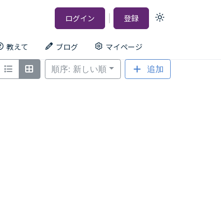
|
ログイン
登録
Light
mode
(click
to
教えて
ブログ
マイページ
switch
to
dark)
順序: 新しい順
追加