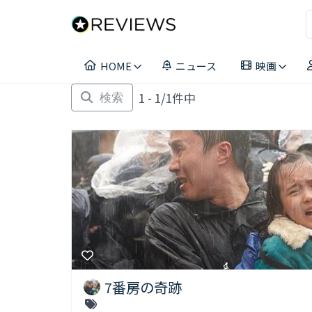
コ
ン
テ
ン
HOME
ニュース
映画
ツ
へ
1 - 1/1件中
ス
検索
キ
ッ
プ
7番房の奇跡