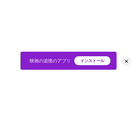
×
映画の追憶のアプリ
インストール
HOME
映画
会員
アバター
教えて