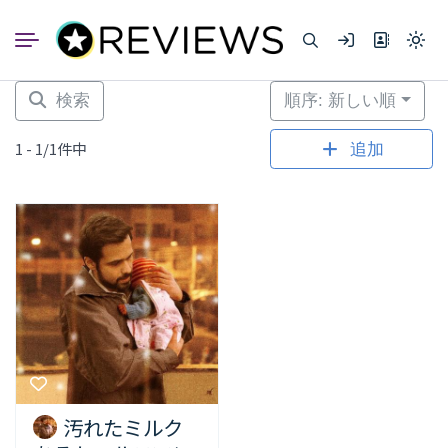
コ
ン
Light
テ
mode
ン
(click
to
ツ
検索
順序: 新しい順
switc
へ
to
dark)
ス
1 - 1/1件中
追加
キ
ッ
プ
汚れたミルク