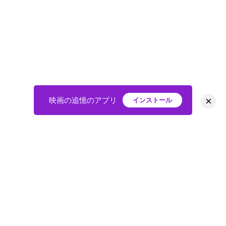
×
映画の追憶のアプリ
インストール
HOME
映画
会員
アバター
教えて