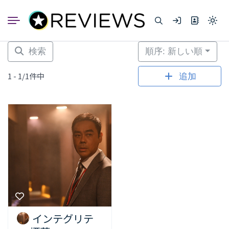
コ
ン
Light
テ
mode
ン
(click
to
ツ
検索
順序: 新しい順
switc
へ
to
dark)
ス
1 - 1/1件中
追加
キ
ッ
プ
インテグリテ